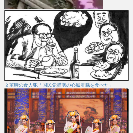
文革時の食人犯「国民党捕虜の心臓肝臓を食べた」