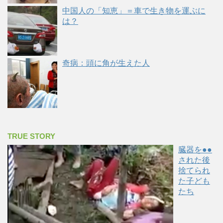
中国人の「知恵」＝車で生き物を運ぶに
は？
奇病：頭に角が生えた人
TRUE STORY
臓器を●●
された後
捨てられ
た子ども
たち