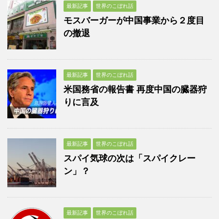
最新記事
世界のこぼれ話
モスバーガーが中国事業から２度目
の撤退
最新記事
世界のこぼれ話
米国務省の報告書 再度中国の臓器狩
りに言及
最新記事
世界のこぼれ話
スパイ気球の次は「スパイクレー
ン」？
最新記事
世界のこぼれ話