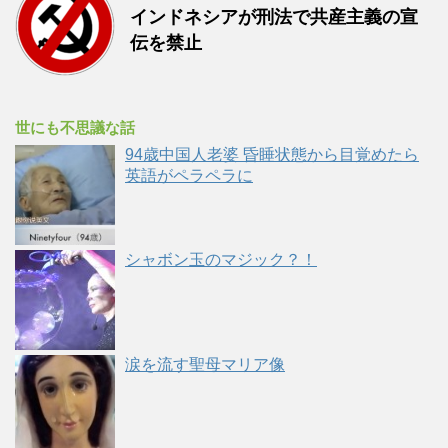
インドネシアが刑法で共産主義の宣
伝を禁止
世にも不思議な話
94歳中国人老婆 昏睡状態から目覚めたら
英語がペラペラに
シャボン玉のマジック？！
涙を流す聖母マリア像