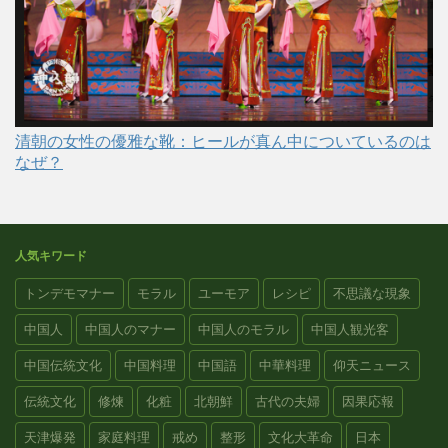
清朝の女性の優雅な靴：ヒールが真ん中についているのは
なぜ？
人気キワード
トンデモマナー
モラル
ユーモア
レシピ
不思議な現象
中国人
中国人のマナー
中国人のモラル
中国人観光客
中国伝統文化
中国料理
中国語
中華料理
仰天ニュース
伝統文化
修煉
化粧
北朝鮮
古代の夫婦
因果応報
天津爆発
家庭料理
戒め
整形
文化大革命
日本