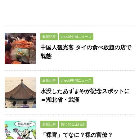
最新記事
check!中国ニュース
中国人観光客 タイの食べ放題の店で
醜態
最新記事
check!中国ニュース
水没したあずまやが記念スポットに
＝湖北省・武漢
最新記事
気になる流行語
「裸官」てなに？裸の官僚？