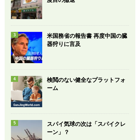
度目の撤退
3
米国務省の報告書 再度中国の臓
器狩りに言及
4
検閲のない健全なプラットフォ
ーム
5
スパイ気球の次は「スパイクレ
ーン」？