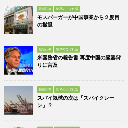
最新記事
世界のこぼれ話
モスバーガーが中国事業から２度目
の撤退
最新記事
世界のこぼれ話
米国務省の報告書 再度中国の臓器狩
りに言及
最新記事
世界のこぼれ話
スパイ気球の次は「スパイクレー
ン」？