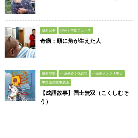
最新記事
check!中国ニュース
奇病：頭に角が生えた人
最新記事
中国伝統文化百科
中国歴史と名人聖人
中国語の故事成語
【成語故事】国士無双（こくしむそ
う）