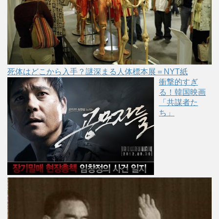
死体はどこから入手？謎深まる人体標本展＝NYT紙
衝撃的すぎ
る！韓国映画
「共謀者た
ち」