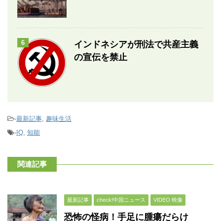
6
インドネシアが刑法で共産主義
の宣伝を禁止
-
最新記事
,
趣味生活
-
IQ
,
知能
関連記事
最新記事
check!中国ニュース
VIDEO 映像
恐怖の怪病！手足に腫瘍だらけ