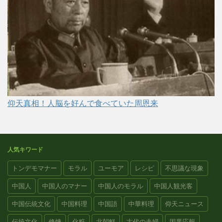
仰天真相！人脳を好んで食べていた周恩来
人気キワード
トンデモマナー
モラル
ユーモア
レシピ
不思議な現象
中国人
中国人のマナー
中国人のモラル
中国人観光客
中国伝統文化
中国料理
中国語
中華料理
仰天ニュース
伝統文化
修煉
化粧
北朝鮮
古代の夫婦
因果応報