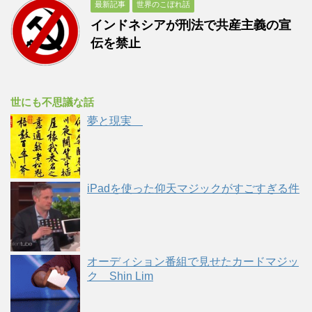
最新記事
世界のこぼれ話
インドネシアが刑法で共産主義の宣
伝を禁止
世にも不思議な話
夢と現実
iPadを使った仰天マジックがすごすぎる件
オーディション番組で見せたカードマジッ
ク Shin Lim