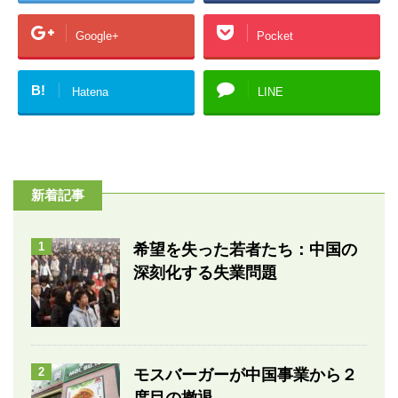
Google+
Pocket
B!
Hatena
LINE
新着記事
1
希望を失った若者たち：中国の
深刻化する失業問題
2
モスバーガーが中国事業から２