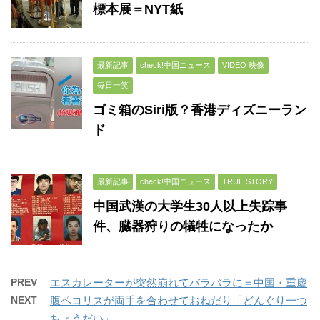
標本展＝NYT紙
最新記事
check!中国ニュース
VIDEO 映像
毎日一笑
ゴミ箱のSiri版？香港ディズニーラン
ド
最新記事
check!中国ニュース
TRUE STORY
中国武漢の大学生30人以上失踪事
件、臓器狩りの犠牲になったか
PREV
エスカレーターが突然崩れてバラバラに＝中国・重慶
NEXT
腹ペコリスが両手を合わせておねだり「どんぐり一つ
ちょうだい」