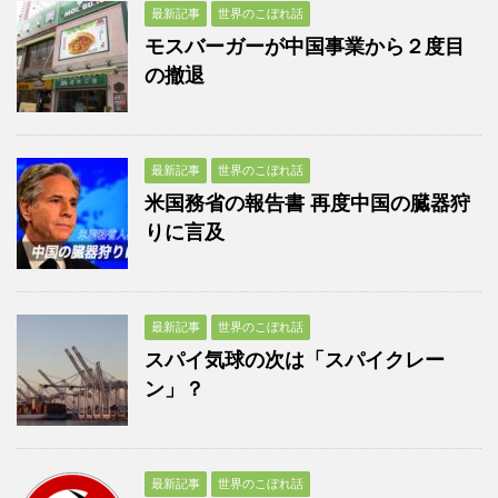
最新記事
世界のこぼれ話
モスバーガーが中国事業から２度目
の撤退
最新記事
世界のこぼれ話
米国務省の報告書 再度中国の臓器狩
りに言及
最新記事
世界のこぼれ話
スパイ気球の次は「スパイクレー
ン」？
最新記事
世界のこぼれ話