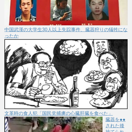
中国武漢の大学生30人以上失踪事件、臓器狩りの犠牲にな
ったか
文革時の食人犯「国民党捕虜の心臓肝臓を食べた」
臓器を●●
された後
捨てられ