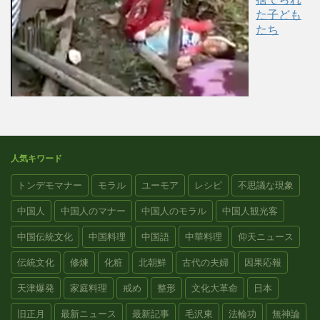
た子ども
たち
人気キワード
トンデモマナー
モラル
ユーモア
レシピ
不思議な現象
中国人
中国人のマナー
中国人のモラル
中国人観光客
中国伝統文化
中国料理
中国語
中華料理
仰天ニュース
伝統文化
修煉
化粧
北朝鮮
古代の夫婦
因果応報
天津爆発
家庭料理
戒め
整形
文化大革命
日本
旧正月
最新ニュース
最新記事
毛沢東
法輪功
無神論