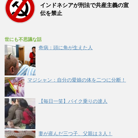
インドネシアが刑法で共産主義の宣
伝を禁止
世にも不思議な話
奇病：頭に角が生えた人
マジシャン：自分の愛娘の体を二つに分断！
【毎日一笑】バイク乗りの達人
妻が産んだ三つ子、父親は３人！