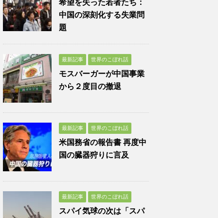
希望を失った若者たち：
中国の深刻化する失業問
題
最新記事
世界のこぼれ話
モスバーガーが中国事業
から２度目の撤退
最新記事
世界のこぼれ話
米国務省の報告書 再度中
国の臓器狩りに言及
最新記事
世界のこぼれ話
スパイ気球の次は「スパ