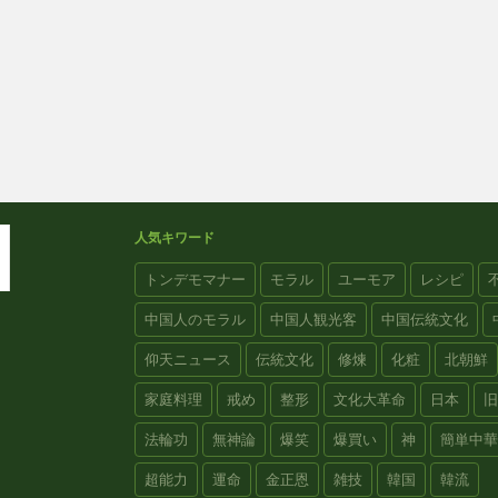
人気キワード
トンデモマナー
モラル
ユーモア
レシピ
中国人のモラル
中国人観光客
中国伝統文化
仰天ニュース
伝統文化
修煉
化粧
北朝鮮
家庭料理
戒め
整形
文化大革命
日本
旧
法輪功
無神論
爆笑
爆買い
神
簡単中華
超能力
運命
金正恩
雑技
韓国
韓流