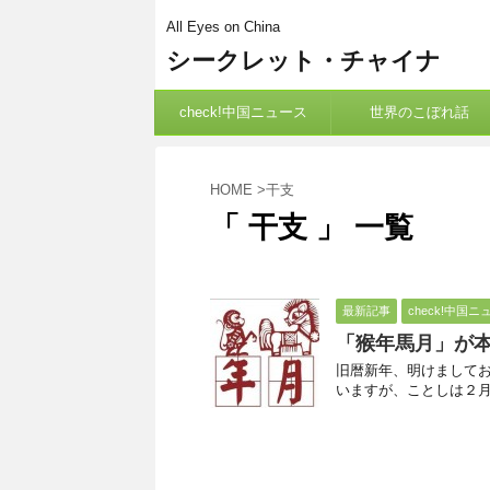
All Eyes on China
シークレット・チャイナ
check!中国ニュース
世界のこぼれ話
HOME
>
干支
「 干支 」 一覧
最新記事
check!中国ニ
「猴年馬月」が
旧暦新年、明けまして
いますが、ことしは２月８