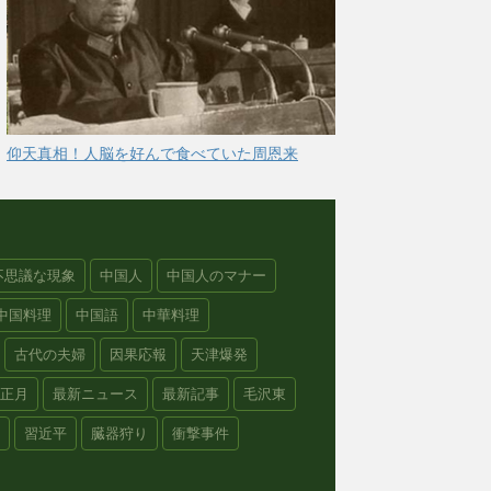
仰天真相！人脳を好んで食べていた周恩来
不思議な現象
中国人
中国人のマナー
中国料理
中国語
中華料理
古代の夫婦
因果応報
天津爆発
正月
最新ニュース
最新記事
毛沢東
習近平
臓器狩り
衝撃事件