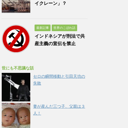
イクレーン」？
最新記事
世界のこぼれ話
インドネシアが刑法で共
産主義の宣伝を禁止
世にも不思議な話
セロの瞬間移動と引田天功の
失敗
妻が産んだ三つ子、父親は３
人！