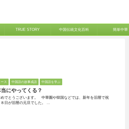
TRUE STORY
中国伝統文化百科
簡単中華
ュース
中国語の故事成語
中国語を学ぶ
本当にやってくる？
おめでとうございます。 中華圏や韓国などでは、新年を旧暦で祝
日が旧暦の元旦でした。 ...