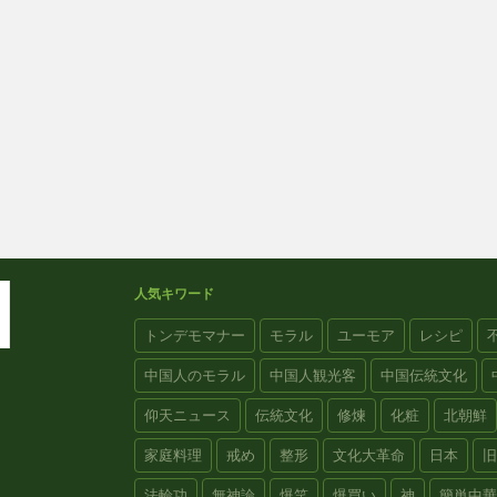
人気キワード
トンデモマナー
モラル
ユーモア
レシピ
中国人のモラル
中国人観光客
中国伝統文化
仰天ニュース
伝統文化
修煉
化粧
北朝鮮
家庭料理
戒め
整形
文化大革命
日本
旧
法輪功
無神論
爆笑
爆買い
神
簡単中華