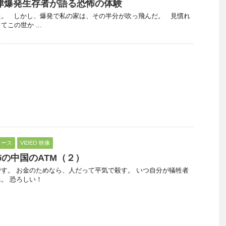
津爆発生存者が語る恐怖の体験
た。 しかし、爆発で私の家は、その半分が吹っ飛んだ。 見慣れ
この世か ...
ュース
VIDEO 映像
の中国のATM（２）
す。 お金のためなら、人だって平気で殺す。 いつ自分が犠牲者
。 恐ろしい！