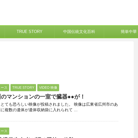
TRUE STORY
中国伝統文化百科
簡単中華
ュース
TRUE STORY
VIDEO 映像
のマンションの一室で臓器●●が！
とても恐ろしい映像が投稿されました。 映像は広東省広州市のあ
に複数の遺体が遺体収納袋に入れられて ...
ュース