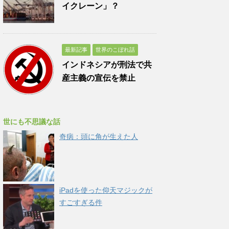
イクレーン」？
最新記事
世界のこぼれ話
インドネシアが刑法で共
産主義の宣伝を禁止
世にも不思議な話
奇病：頭に角が生えた人
iPadを使った仰天マジックが
すごすぎる件