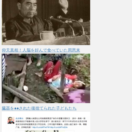
仰天真相！人脳を好んで食べていた周恩来
臓器を●●された後捨てられた子どもたち