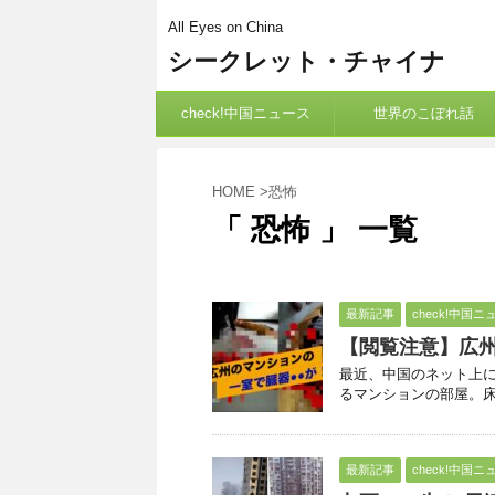
All Eyes on China
シークレット・チャイナ
check!中国ニュース
世界のこぼれ話
HOME
>
恐怖
「 恐怖 」 一覧
最新記事
check!中国ニ
【閲覧注意】広州
最近、中国のネット上に
るマンションの部屋。床
最新記事
check!中国ニ