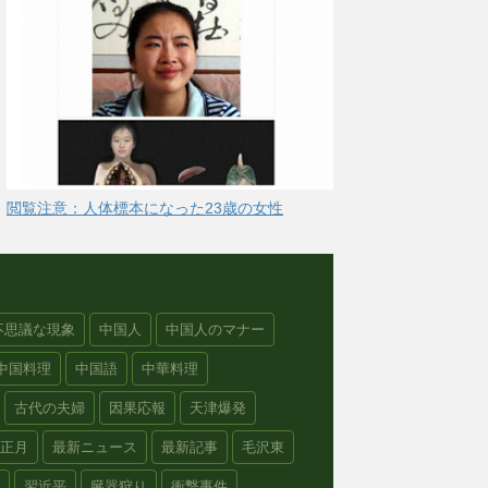
閲覧注意：人体標本になった23歳の女性
不思議な現象
中国人
中国人のマナー
中国料理
中国語
中華料理
古代の夫婦
因果応報
天津爆発
正月
最新ニュース
最新記事
毛沢東
習近平
臓器狩り
衝撃事件