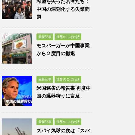
希望を失った若者たち：
中国の深刻化する失業問
題
最新記事
世界のこぼれ話
モスバーガーが中国事業
から２度目の撤退
最新記事
世界のこぼれ話
米国務省の報告書 再度中
国の臓器狩りに言及
最新記事
世界のこぼれ話
スパイ気球の次は「スパ