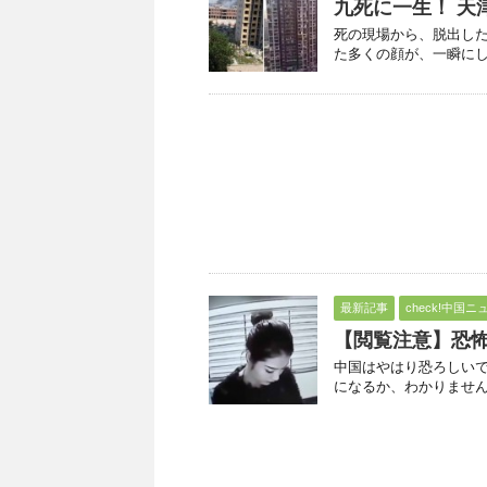
九死に一生！ 天
死の現場から、脱出し
た多くの顔が、一瞬にして
最新記事
check!中国ニ
【閲覧注意】恐怖
中国はやはり恐ろしいで
になるか、わかりません