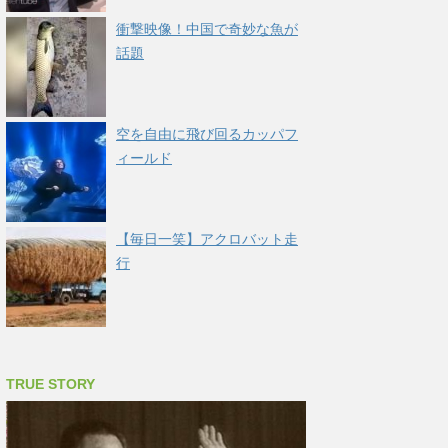
衝撃映像！中国で奇妙な魚が
話題
空を自由に飛び回るカッパフ
ィールド
【毎日一笑】アクロバット走
行
TRUE STORY