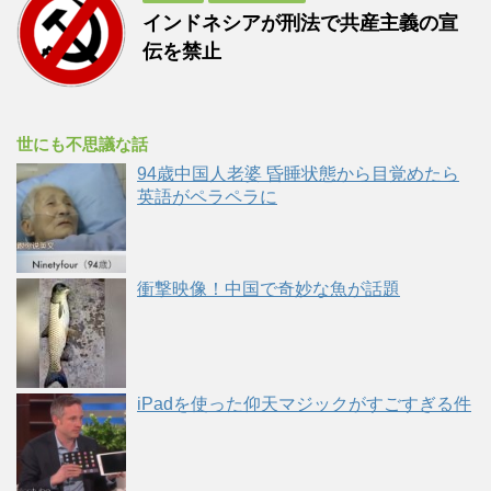
インドネシアが刑法で共産主義の宣
伝を禁止
世にも不思議な話
94歳中国人老婆 昏睡状態から目覚めたら
英語がペラペラに
衝撃映像！中国で奇妙な魚が話題
iPadを使った仰天マジックがすごすぎる件