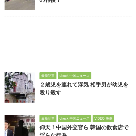
の報復？
最新記事
check!中国ニュース
２歳児を連れて浮気 相手男が幼児を
殴り殺す
最新記事
check!中国ニュース
VIDEO 映像
仰天！中国外交官ら 韓国の飲食店で
淫らな行為