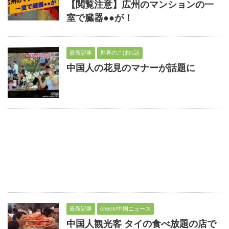
【閲覧注意】広州のマンションの一
室で臓器●●が！
最新記事
世界のこぼれ話
中国人の花見のマナーが話題に
最新記事
check!中国ニュース
中国人観光客 タイの食べ放題の店で