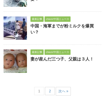
最新記事
check!中国ニュース
中国・海軍までが粉ミルクを爆買
い？
最新記事
check!中国ニュース
妻が産んだ三つ子、父親は３人！
1
2
次へ »