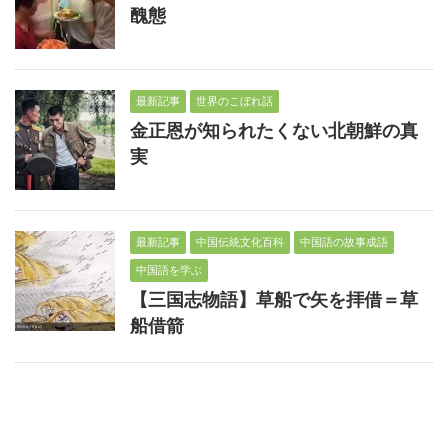
醜態
最新記事
世界のこぼれ話
金正恩が知られたくない北朝鮮の真
実
最新記事
中国伝統文化百科
中国語の故事成語
中国語を学ぶ
【三国志物語】草船で矢を拝借＝草
船借箭