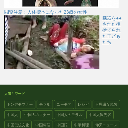
閲覧注意：人体標本になった23歳の女性
臓器を●●
された後
捨てられ
た子ども
たち
人気キワード
トンデモマナー
モラル
ユーモア
レシピ
不思議な現象
中国人
中国人のマナー
中国人のモラル
中国人観光客
中国伝統文化
中国料理
中国語
中華料理
仰天ニュース