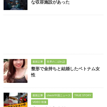
な収容施設があった
最新記事
世界のこぼれ話
整形で金持ちと結婚したベトナム女
性
最新記事
check!中国ニュース
TRUE STORY
VIDEO 映像