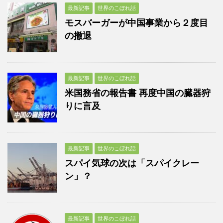
最新記事
世界のこぼれ話
モスバーガーが中国事業から２度目
の撤退
最新記事
世界のこぼれ話
米国務省の報告書 再度中国の臓器狩
りに言及
最新記事
世界のこぼれ話
スパイ気球の次は「スパイクレー
ン」？
最新記事
世界のこぼれ話