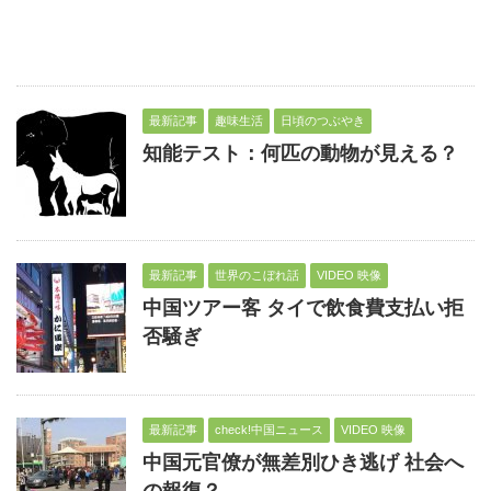
最新記事
趣味生活
日頃のつぶやき
知能テスト：何匹の動物が見える？
最新記事
世界のこぼれ話
VIDEO 映像
中国ツアー客 タイで飲食費支払い拒
否騒ぎ
最新記事
check!中国ニュース
VIDEO 映像
中国元官僚が無差別ひき逃げ 社会へ