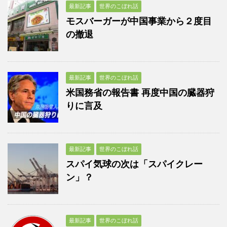
最新記事
世界のこぼれ話
モスバーガーが中国事業から２度目
の撤退
最新記事
世界のこぼれ話
米国務省の報告書 再度中国の臓器狩
りに言及
最新記事
世界のこぼれ話
スパイ気球の次は「スパイクレー
ン」？
最新記事
世界のこぼれ話