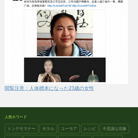
閲覧注意：人体標本になった23歳の女性
人気キワード
トンデモマナー
モラル
ユーモア
レシピ
不思議な現象