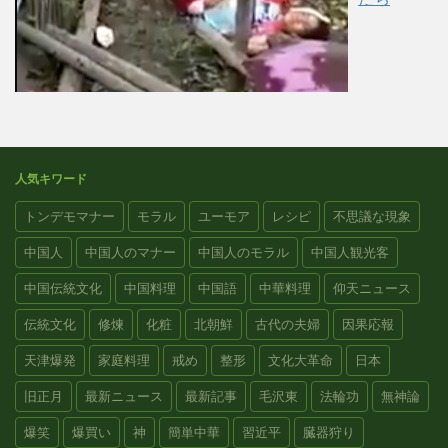
人気キワード
トンデモマナー
モラル
ユーモア
レシピ
不思議な現象
中国人
中国人のマナー
中国人のモラル
中国人観光客
中国伝統文化
中国料理
中国語
中華料理
仰天ニュース
伝統文化
修煉
化粧
北朝鮮
古代の夫婦
因果応報
天津爆発
家庭料理
戒め
整形
文化大革命
日本
旧正月
最新ニュース
最新記事
毛沢東
法輪功
無神論
爆笑
爆買い
神
簡単中華
習近平
臓器狩り