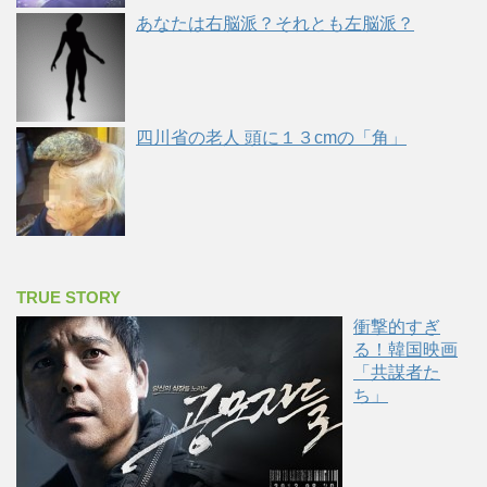
あなたは右脳派？それとも左脳派？
四川省の老人 頭に１３cmの「角」
TRUE STORY
衝撃的すぎ
る！韓国映画
「共謀者た
ち」