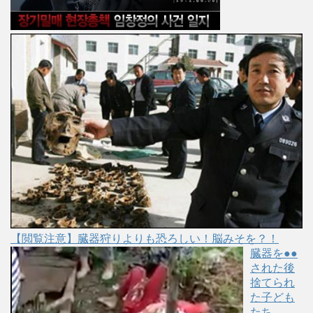
【閲覧注意】臓器狩りよりも恐ろしい！脳みそを？！
臓器を●●
された後
捨てられ
た子ども
たち