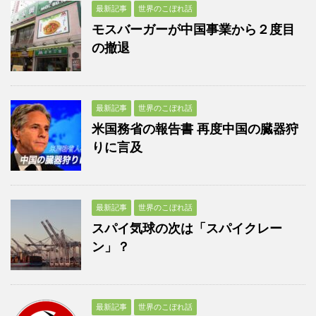
最新記事
世界のこぼれ話
モスバーガーが中国事業から２度目
の撤退
最新記事
世界のこぼれ話
米国務省の報告書 再度中国の臓器狩
りに言及
最新記事
世界のこぼれ話
スパイ気球の次は「スパイクレー
ン」？
最新記事
世界のこぼれ話