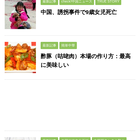
最新記事
check!中国ニュース
TRUE STORY
中国、誘拐事件で9歳女児死亡
最新記事
簡単中華
酢豚（咕咾肉）本場の作り方：最高
に美味しい