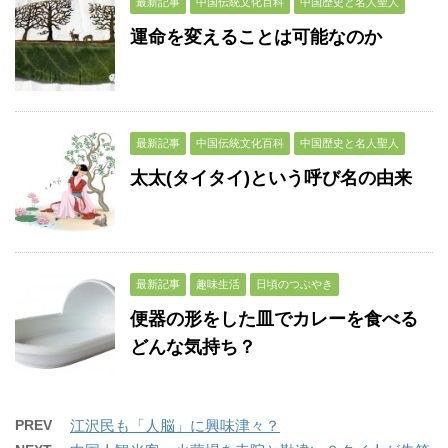
最新記事
中国伝統文化百科
中国歴史と名人聖人
運命を変えることは可能なのか
最新記事
中国伝統文化百科
中国歴史と名人聖人
太太(タイタイ)という呼び名の由来
最新記事
趣味生活
日頃のつぶやき
便器の形をした皿でカレーを食べる
どんな気持ち？
PREV
江沢民も「人脳」に興味津々？