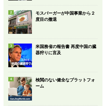
2
モスバーガーが中国事業から２
度目の撤退
3
米国務省の報告書 再度中国の臓
器狩りに言及
4
検閲のない健全なプラットフォ
ーム