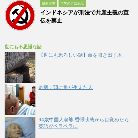
最新記事
世界のこぼれ話
インドネシアが刑法で共産主義の宣
伝を禁止
世にも不思議な話
【世にも恐ろしい話】血を噴き出す木
奇病：頭に角が生えた人
94歳中国人老婆 昏睡状態から目覚めたら
英語がペラペラに