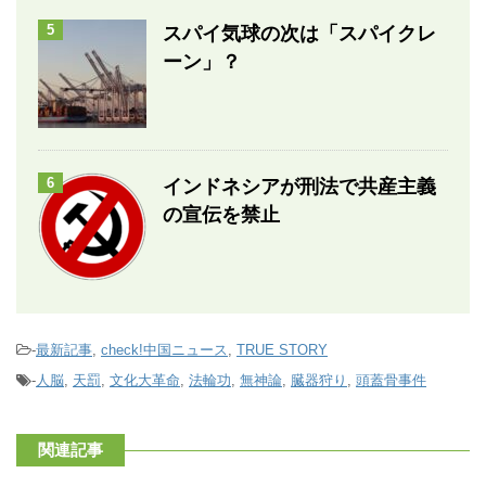
5
スパイ気球の次は「スパイクレ
ーン」？
6
インドネシアが刑法で共産主義
の宣伝を禁止
-
最新記事
,
check!中国ニュース
,
TRUE STORY
-
人脳
,
天罰
,
文化大革命
,
法輪功
,
無神論
,
臓器狩り
,
頭蓋骨事件
関連記事