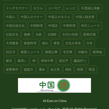
トンデモマナー
モラル
ユーモア
レシピ
不思議な現象
中国人
中国人のマナー
中国人のモラル
中国人観光客
中国伝統文化
中国料理
中国語
中華料理
仰天ニュース
伝統文化
修煉
化粧
北朝鮮
古代の夫婦
因果応報
天津爆発
家庭料理
戒め
整形
文化大革命
日本
旧正月
最新ニュース
最新記事
毛沢東
法輪功
無神論
爆笑
爆買い
神
簡単中華
習近平
臓器狩り
衝撃事件
超能力
運命
金正恩
雑技
韓国
韓流
All Eyes on China