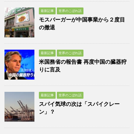
最新記事
世界のこぼれ話
モスバーガーが中国事業から２度目
の撤退
最新記事
世界のこぼれ話
米国務省の報告書 再度中国の臓器狩
りに言及
最新記事
世界のこぼれ話
スパイ気球の次は「スパイクレー
ン」？