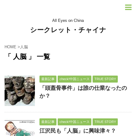
All Eyes on China
シークレット・チャイナ
HOME
>
人脳
「 人脳 」 一覧
最新記事
check!中国ニュース
TRUE STORY
「頭蓋骨事件」は誰の仕業なったの
か？
最新記事
check!中国ニュース
TRUE STORY
江沢民も「人脳」に興味津々？