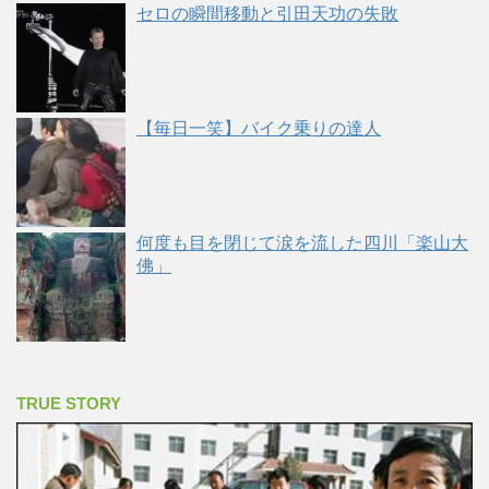
セロの瞬間移動と引田天功の失敗
【毎日一笑】バイク乗りの達人
何度も目を閉じて涙を流した四川「楽山大
佛」
TRUE STORY