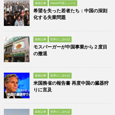
最新記事
check!中国ニュース
希望を失った若者たち：中国の深刻
化する失業問題
最新記事
世界のこぼれ話
モスバーガーが中国事業から２度目
の撤退
最新記事
世界のこぼれ話
米国務省の報告書 再度中国の臓器狩
りに言及
最新記事
世界のこぼれ話