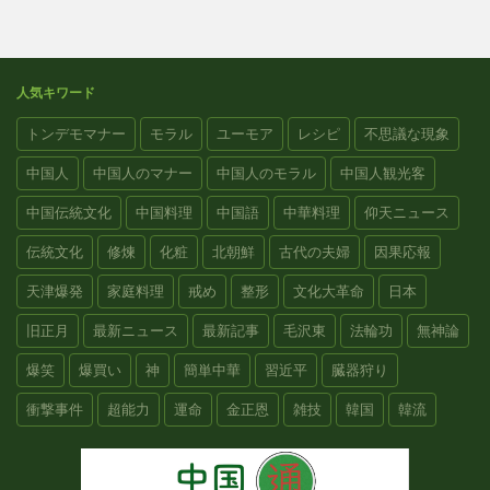
人気キワード
トンデモマナー
モラル
ユーモア
レシピ
不思議な現象
中国人
中国人のマナー
中国人のモラル
中国人観光客
中国伝統文化
中国料理
中国語
中華料理
仰天ニュース
伝統文化
修煉
化粧
北朝鮮
古代の夫婦
因果応報
天津爆発
家庭料理
戒め
整形
文化大革命
日本
旧正月
最新ニュース
最新記事
毛沢東
法輪功
無神論
爆笑
爆買い
神
簡単中華
習近平
臓器狩り
衝撃事件
超能力
運命
金正恩
雑技
韓国
韓流