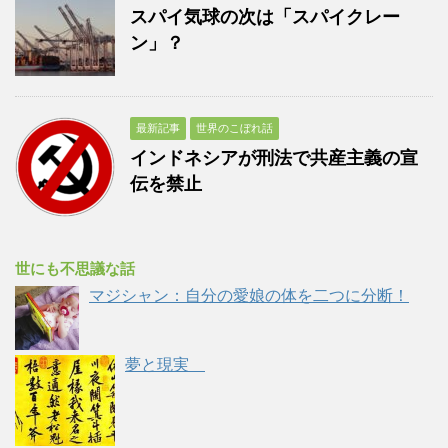
スパイ気球の次は「スパイクレー
ン」？
最新記事
世界のこぼれ話
インドネシアが刑法で共産主義の宣
伝を禁止
世にも不思議な話
マジシャン：自分の愛娘の体を二つに分断！
夢と現実