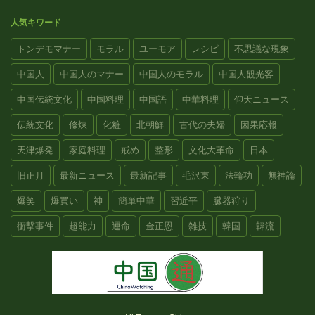
人気キワード
トンデモマナー
モラル
ユーモア
レシピ
不思議な現象
中国人
中国人のマナー
中国人のモラル
中国人観光客
中国伝統文化
中国料理
中国語
中華料理
仰天ニュース
伝統文化
修煉
化粧
北朝鮮
古代の夫婦
因果応報
天津爆発
家庭料理
戒め
整形
文化大革命
日本
旧正月
最新ニュース
最新記事
毛沢東
法輪功
無神論
爆笑
爆買い
神
簡単中華
習近平
臓器狩り
衝撃事件
超能力
運命
金正恩
雑技
韓国
韓流