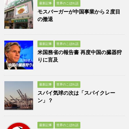
最新記事
世界のこぼれ話
モスバーガーが中国事業から２度目
の撤退
最新記事
世界のこぼれ話
米国務省の報告書 再度中国の臓器狩
りに言及
最新記事
世界のこぼれ話
スパイ気球の次は「スパイクレー
ン」？
最新記事
世界のこぼれ話