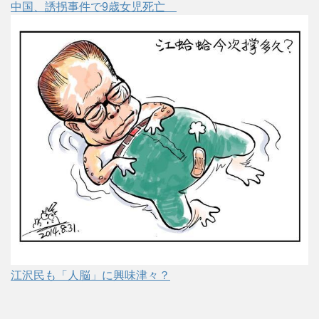
中国、誘拐事件で9歳女児死亡
江沢民も「人脳」に興味津々？