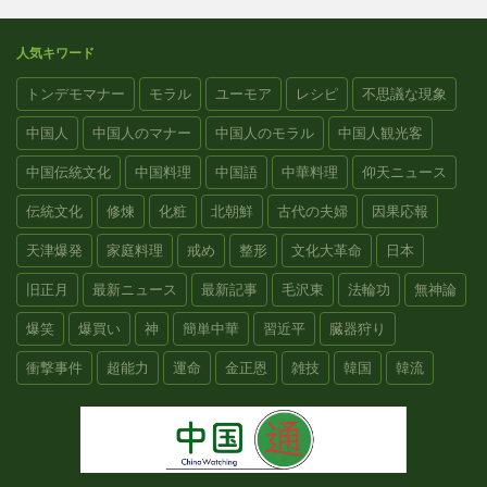
人気キワード
トンデモマナー
モラル
ユーモア
レシピ
不思議な現象
中国人
中国人のマナー
中国人のモラル
中国人観光客
中国伝統文化
中国料理
中国語
中華料理
仰天ニュース
伝統文化
修煉
化粧
北朝鮮
古代の夫婦
因果応報
天津爆発
家庭料理
戒め
整形
文化大革命
日本
旧正月
最新ニュース
最新記事
毛沢東
法輪功
無神論
爆笑
爆買い
神
簡単中華
習近平
臓器狩り
衝撃事件
超能力
運命
金正恩
雑技
韓国
韓流