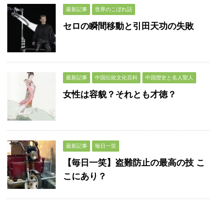
最新記事
世界のこぼれ話
セロの瞬間移動と引田天功の失敗
最新記事
中国伝統文化百科
中国歴史と名人聖人
女性は容貌？それとも才徳？
最新記事
毎日一笑
【毎日一笑】盗難防止の最高の技 こ
こにあり？