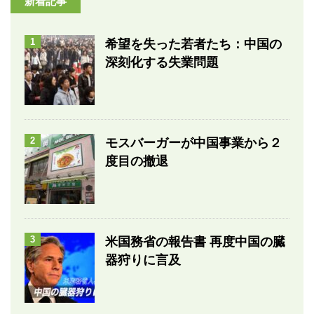
新着記事
1
希望を失った若者たち：中国の
深刻化する失業問題
2
モスバーガーが中国事業から２
度目の撤退
3
米国務省の報告書 再度中国の臓
器狩りに言及