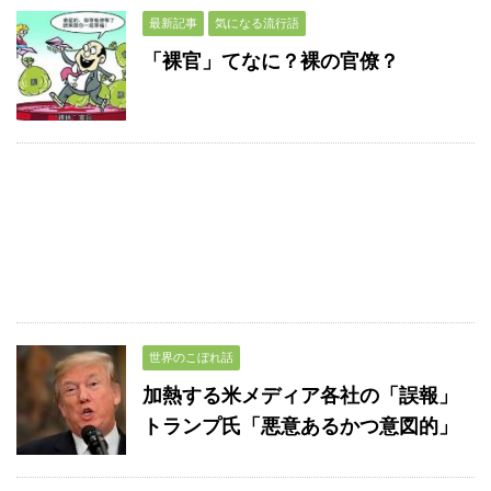
最新記事
気になる流行語
「裸官」てなに？裸の官僚？
世界のこぼれ話
加熱する米メディア各社の「誤報」
トランプ氏「悪意あるかつ意図的」