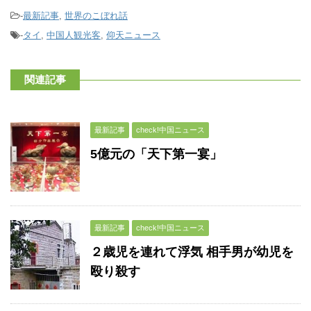
-
最新記事
,
世界のこぼれ話
-
タイ
,
中国人観光客
,
仰天ニュース
関連記事
最新記事
check!中国ニュース
5億元の「天下第一宴」
最新記事
check!中国ニュース
２歳児を連れて浮気 相手男が幼児を
殴り殺す