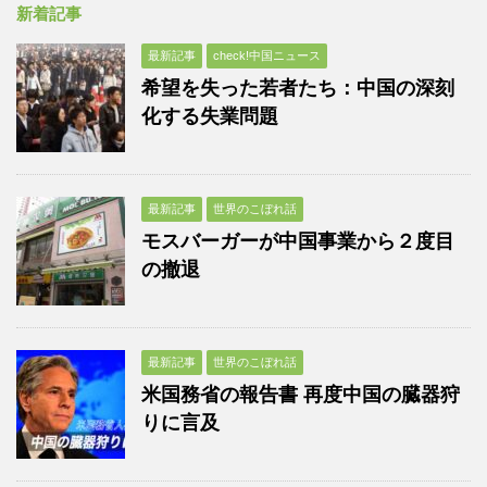
新着記事
最新記事
check!中国ニュース
希望を失った若者たち：中国の深刻
化する失業問題
最新記事
世界のこぼれ話
モスバーガーが中国事業から２度目
の撤退
最新記事
世界のこぼれ話
米国務省の報告書 再度中国の臓器狩
りに言及