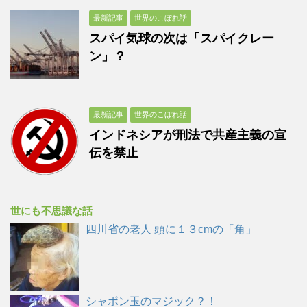
最新記事
世界のこぼれ話
スパイ気球の次は「スパイクレー
ン」？
最新記事
世界のこぼれ話
インドネシアが刑法で共産主義の宣
伝を禁止
世にも不思議な話
四川省の老人 頭に１３cmの「角」
シャボン玉のマジック？！