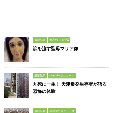
最新記事
世界のこぼれ話
涙を流す聖母マリア像
最新記事
check!中国ニュース
九死に一生！ 天津爆発生存者が語る
恐怖の体験
最新記事
check!中国ニュース