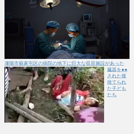
瀋陽市蘇家屯区の病院の地下に巨大な収容施設があった
臓器を●●
された後
捨てられ
た子ども
たち