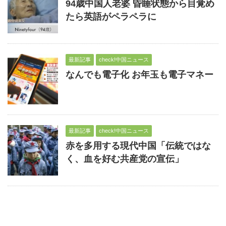
94歳中国人老婆 昏睡状態から目覚め
たら英語がペラペラに
最新記事
check!中国ニュース
なんでも電子化 お年玉も電子マネー
最新記事
check!中国ニュース
赤を多用する現代中国「伝統ではな
く、血を好む共産党の宣伝」