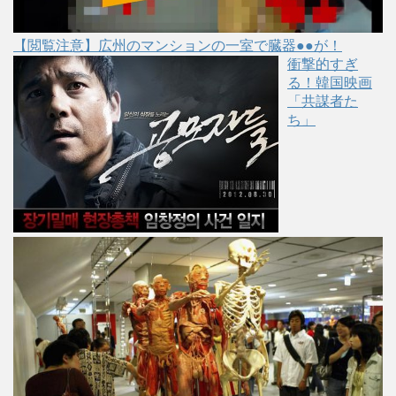
【閲覧注意】広州のマンションの一室で臓器●●が！
衝撃的すぎ
る！韓国映画
「共謀者た
ち」