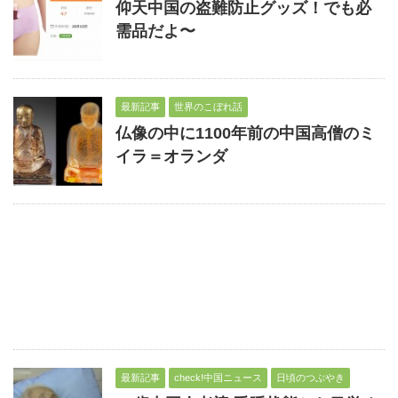
仰天中国の盗難防止グッズ！でも必
需品だよ〜
最新記事
世界のこぼれ話
仏像の中に1100年前の中国高僧のミ
イラ＝オランダ
最新記事
check!中国ニュース
日頃のつぶやき