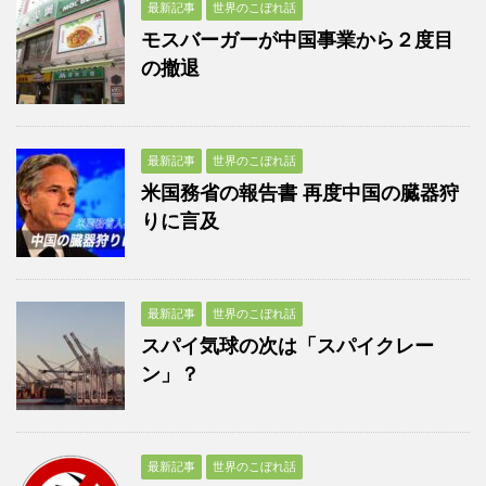
最新記事
世界のこぼれ話
モスバーガーが中国事業から２度目
の撤退
最新記事
世界のこぼれ話
米国務省の報告書 再度中国の臓器狩
りに言及
最新記事
世界のこぼれ話
スパイ気球の次は「スパイクレー
ン」？
最新記事
世界のこぼれ話