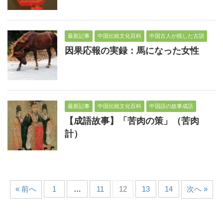
最新記事
中国伝統文化百科
中国古人が残した古訓
因果応報の実録：馬になった女性
最新記事
中国伝統文化百科
中国語の故事成語
【成語故事】「苦肉の策」（苦肉
計）
« 前へ
1
…
11
12
13
14
次へ »