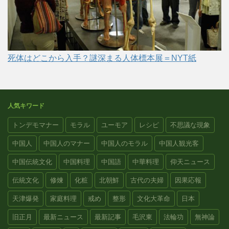
死体はどこから入手？謎深まる人体標本展＝NYT紙
人気キワード
トンデモマナー
モラル
ユーモア
レシピ
不思議な現象
中国人
中国人のマナー
中国人のモラル
中国人観光客
中国伝統文化
中国料理
中国語
中華料理
仰天ニュース
伝統文化
修煉
化粧
北朝鮮
古代の夫婦
因果応報
天津爆発
家庭料理
戒め
整形
文化大革命
日本
旧正月
最新ニュース
最新記事
毛沢東
法輪功
無神論