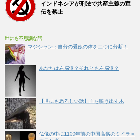
インドネシアが刑法で共産主義の宣
伝を禁止
世にも不思議な話
マジシャン：自分の愛娘の体を二つに分断！
あなたは右脳派？それとも左脳派？
【世にも恐ろしい話】血を噴き出す木
仏像の中に1100年前の中国高僧のミイラ＝