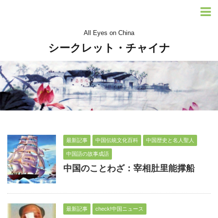
All Eyes on China
シークレット・チャイナ
最新記事
中国伝統文化百科
中国歴史と名人聖人
中国語の故事成語
中国のことわざ：宰相肚里能撑船
最新記事
check!中国ニュース