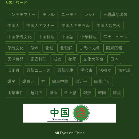
人気キワード
トンデモマナー
モラル
ユーモア
レシピ
不思議な現象
中国人
中国人のマナー
中国人のモラル
中国人観光客
中国伝統文化
中国料理
中国語
中華料理
仰天ニュース
伝統文化
修煉
化粧
北朝鮮
古代の夫婦
因果応報
天津爆発
家庭料理
戒め
整形
文化大革命
日本
旧正月
最新ニュース
最新記事
毛沢東
法輪功
無神論
爆笑
爆買い
神
簡単中華
習近平
臓器狩り
衝撃事件
超能力
運命
金正恩
雑技
韓国
韓流
All Eyes on China