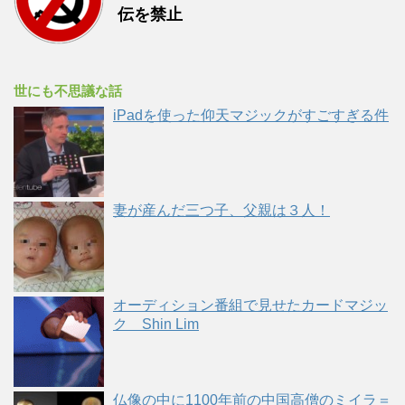
伝を禁止
世にも不思議な話
iPadを使った仰天マジックがすごすぎる件
妻が産んだ三つ子、父親は３人！
オーディション番組で見せたカードマジッ
ク Shin Lim
仏像の中に1100年前の中国高僧のミイラ＝