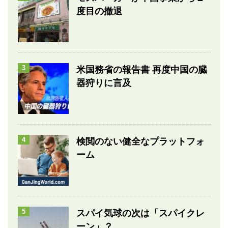
度目の撤退
3
米国務省の報告書 再度中国の臓
器狩りに言及
4
検閲のない健全なプラットフォ
ーム
5
スパイ気球の次は「スパイクレ
ーン」？