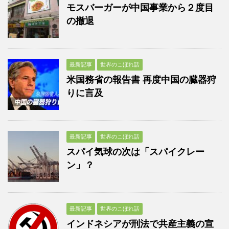
モスバーガーが中国事業から２度目
の撤退
最新記事
世界のこぼれ話
米国務省の報告書 再度中国の臓器狩
りに言及
最新記事
世界のこぼれ話
スパイ気球の次は「スパイクレー
ン」？
最新記事
世界のこぼれ話
インドネシアが刑法で共産主義の宣