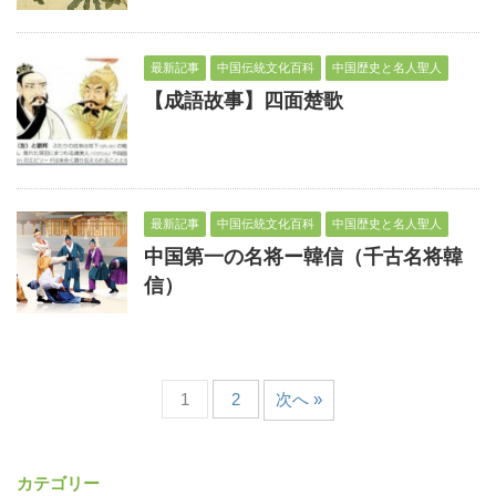
最新記事
中国伝統文化百科
中国歴史と名人聖人
【成語故事】四面楚歌
最新記事
中国伝統文化百科
中国歴史と名人聖人
中国第一の名将ー韓信（千古名将韓
信）
1
2
次へ »
カテゴリー