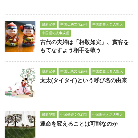
最新記事
中国伝統文化百科
中国歴史と名人聖人
中国語の故事成語
古代の夫婦は「相敬如宾」、賓客を
もてなすよう相手を敬う
最新記事
中国伝統文化百科
中国歴史と名人聖人
太太(タイタイ)という呼び名の由来
最新記事
中国伝統文化百科
中国歴史と名人聖人
運命を変えることは可能なのか