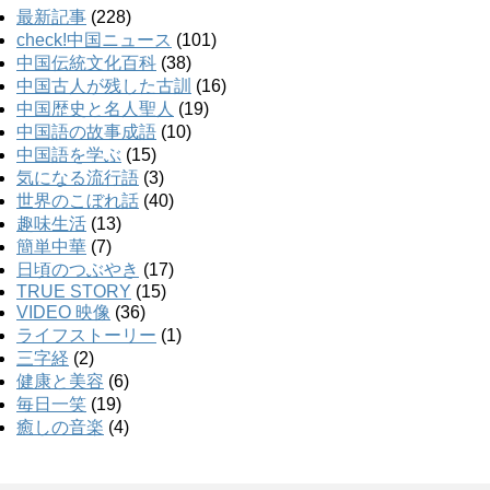
最新記事
(228)
check!中国ニュース
(101)
中国伝統文化百科
(38)
中国古人が残した古訓
(16)
中国歴史と名人聖人
(19)
中国語の故事成語
(10)
中国語を学ぶ
(15)
気になる流行語
(3)
世界のこぼれ話
(40)
趣味生活
(13)
簡単中華
(7)
日頃のつぶやき
(17)
TRUE STORY
(15)
VIDEO 映像
(36)
ライフストーリー
(1)
三字経
(2)
健康と美容
(6)
毎日一笑
(19)
癒しの音楽
(4)