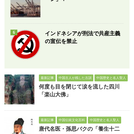
6
インドネシアが刑法で共産主義
の宣伝を禁止
最新記事
中国古人が残した古訓
中国歴史と名人聖人
何度も目を閉じて涙を流した四川
「楽山大佛」
最新記事
中国伝統文化百科
中国歴史と名人聖人
唐代名医・孫思バクの「養生十二