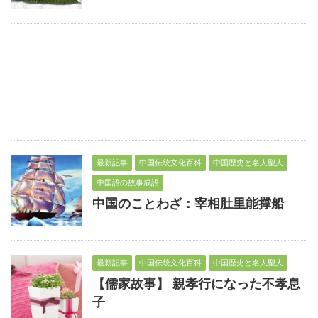
最新記事
中国伝統文化百科
中国歴史と名人聖人
中国語の故事成語
中国のことわざ：宰相肚里能撑船
最新記事
中国伝統文化百科
中国歴史と名人聖人
【儒家故事】 親孝行になった不孝息
子